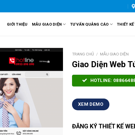
GIỚI THIỆU
MẪU GIAO DIỆN
TƯ VẤN QUẢNG CÁO
THIẾT KẾ
TRANG CHỦ
/
MẪU GIAO DIỆN
Giao Diện Web T
HOTLINE: 0886648
XEM DEMO
ĐĂNG KÝ THIẾT KẾ WE