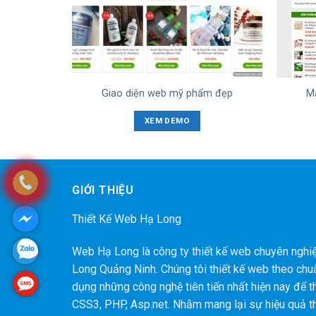
ands Spa
Giao diện web mỹ phẩm đẹp
M
XEM DEMO
GIỚI THIỆU
Thiết Kế Web Hạ Long
Web Hạ Long là công ty thiết kế web chuyên nghiệp
Long Quảng Ninh. Chúng tôi thiết kế web theo chu
dụng những công nghệ tiên tiến nhất hiện nay để 
CSS3, PHP, Asp.net. Nhằm mang lại sự hiệu quả t