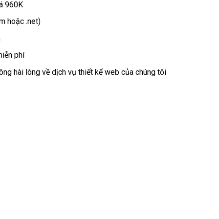
iá 960K
m hoặc .net)
n
miễn phí
ng hài lòng về dịch vụ thiết kế web của chúng tôi