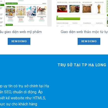
ẫu giao diện web mỹ phẩm
Giao diện web thảo mộc từ tự
XEM DEMO
XEM DEMO
TRỤ SỞ TẠI TP HẠ LONG
 uy tín có trụ sở chính tại Hạ
ẩn SEO, chuẩn di động. Áp
thiết kế website như HTML5,
hực sự cho khách hàng