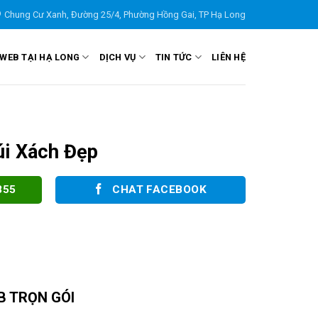
Chung Cư Xanh, Đường 25/4, Phường Hồng Gai, TP Hạ Long
 WEB TẠI HẠ LONG
DỊCH VỤ
TIN TỨC
LIÊN HỆ
úi Xách Đẹp
855
CHAT FACEBOOK
B TRỌN GÓI