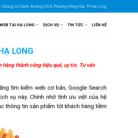
Chung Cư Xanh, Đường 25/4, Phường Hồng Gai, TP Hạ Long
 WEB TẠI HẠ LONG
DỊCH VỤ
TIN TỨC
LIÊN HỆ
HẠ LONG
hàng thành công hiệu quả, uy tín. Tư vấn
h năng tìm kiếm web cơ bản, Google Search
ch vụ này. Chính nhờ tính ưu việt của hệ
c thông tin sản phẩm tới khách hàng tiềm