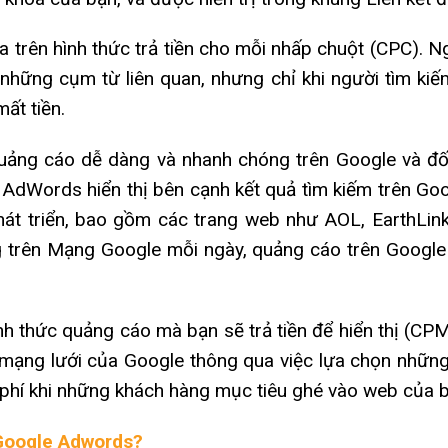
 trên hình thức trả tiền cho mỗi nhấp chuột (CPC). Ng
m những cụm từ liên quan, nhưng chỉ khi người tìm k
ất tiền.
uảng cáo dễ dàng và nhanh chóng trên Google và đố
 AdWords hiển thị bên cạnh kết quả tìm kiếm trên Goo
t triển, bao gồm các trang web như AOL, EarthLink
ng trên Mạng Google mỗi ngày, quảng cáo trên Goog
h thức quảng cáo mà bạn sẽ trả tiền để hiển thị (CPM
c mạng lưới của Google thông qua việc lựa chọn nhữn
 phí khi những khách hàng mục tiêu ghé vào web của b
 Google Adwords?