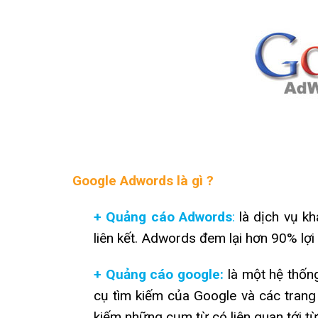
Google Adwords là gì ?
+ Quảng cáo Adwords
:
là dịch vụ kh
liên kết. Adwords đem lại hơn 90% lợi
+ Quảng cáo google:
là một hệ thốn
cụ tìm kiếm của Google và các trang
kiếm những cụm từ có liên quan tới từ