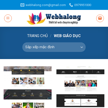
Skip
webhalong.com@gmail.com
0979951000
to
content
TRANG CHỦ
/
WEB GIÁO DỤC