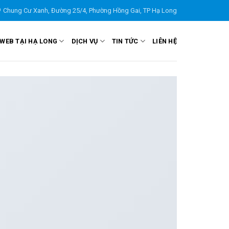
Chung Cư Xanh, Đường 25/4, Phường Hồng Gai, TP Hạ Long
 WEB TẠI HẠ LONG
DỊCH VỤ
TIN TỨC
LIÊN HỆ