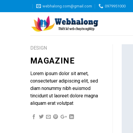
Skip
webhalong.com@gmail.com
0979951000
to
content
DESIGN
MAGAZINE
Lorem ipsum dolor sit amet,
consectetuer adipiscing elit, sed
diam nonummy nibh euismod
tincidunt ut laoreet dolore magna
aliquam erat volutpat