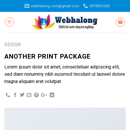
Skip
webhalong.com@gmail.com
0979951000
to
content
DESIGN
ANOTHER PRINT PACKAGE
Lorem ipsum dolor sit amet, consectetuer adipiscing elit,
sed diam nonummy nibh euismod tincidunt ut laoreet dolore
magna aliquam erat volutpat.