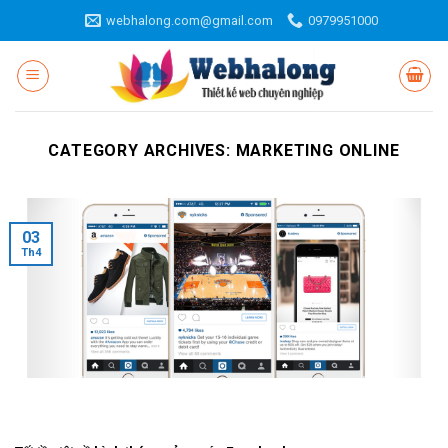
Skip
webhalong.com@gmail.com
0979951000
to
content
CATEGORY ARCHIVES:
MARKETING ONLINE
03
Th4