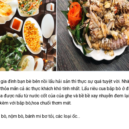
gia đình bạn bè bên nồi lẩu hải sản thì thực sự quá tuyệt vời. Nh
thỏa mãn cả ác thực khách khó tính nhất. Lẩu riêu cua bắp bò ở 
a được nấu từ nước cốt của của ghẹ và bề bề xay nhuyễn đem lại
n kèm với bắp bò,hoa chuối thơm mát.
 bò, nộm bò, bánh mi bơ tỏi, các loại ốc…