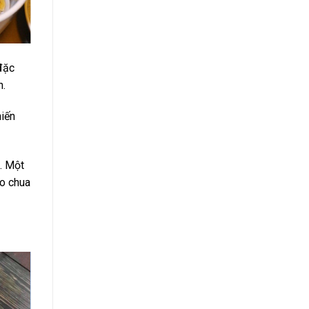
đặc
h.
hiến
. Một
ào chua