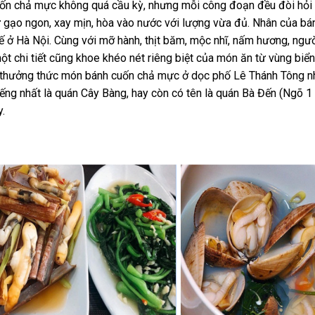
uốn chả mực không quá cầu kỳ, nhưng mỗi công đoạn đều đòi hỏi
từ gạo ngon, xay mịn, hòa vào nước với lượng vừa đủ. Nhân của bá
ở Hà Nội. Cùng với mỡ hành, thịt băm, mộc nhĩ, nấm hương, ngườ
t chi tiết cũng khoe khéo nét riêng biệt của món ăn từ vùng biển
 thưởng thức món bánh cuốn chả mực ở dọc phố Lê Thánh Tông 
ếng nhất là quán Cây Bàng, hay còn có tên là quán Bà Đến (Ngõ 1
.