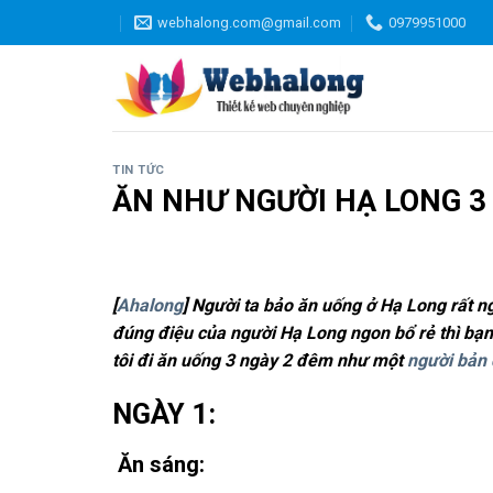
Skip
webhalong.com@gmail.com
0979951000
to
content
TIN TỨC
ĂN NHƯ NGƯỜI HẠ LONG 3
[
Ahalong
] Người ta bảo ăn uống ở Hạ Long rất 
đúng điệu của người Hạ Long ngon bổ rẻ thì bạ
tôi đi ăn uống 3 ngày 2 đêm như một
người bản 
NGÀY 1:
Ăn sáng: