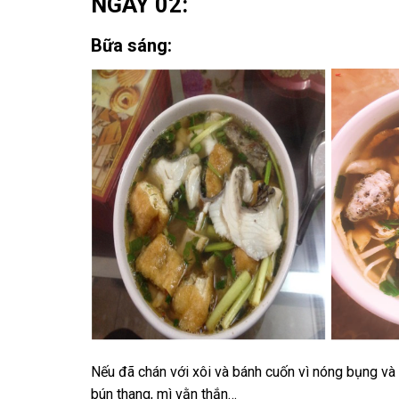
NGÀY 02:
Bữa sáng:
Nếu đã chán với xôi và bánh cuốn vì nóng bụng và 
bún thang, mì vằn thắn…