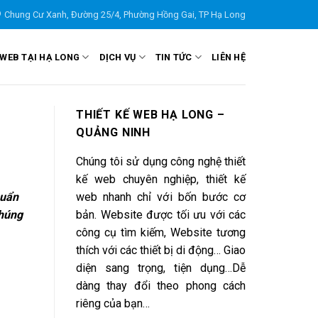
Chung Cư Xanh, Đường 25/4, Phường Hồng Gai, TP Hạ Long
 WEB TẠI HẠ LONG
DỊCH VỤ
TIN TỨC
LIÊN HỆ
THIẾT KẾ WEB HẠ LONG –
QUẢNG NINH
Chúng tôi sử dụng công nghệ thiết
kế web chuyên nghiệp, thiết kế
huẩn
web nhanh chỉ với bốn bước cơ
chúng
bản. Website được tối ưu với các
công cụ tìm kiếm, Website tương
thích với các thiết bị di động… Giao
diện sang trọng, tiện dụng…Dễ
dàng thay đổi theo phong cách
riêng của bạn…